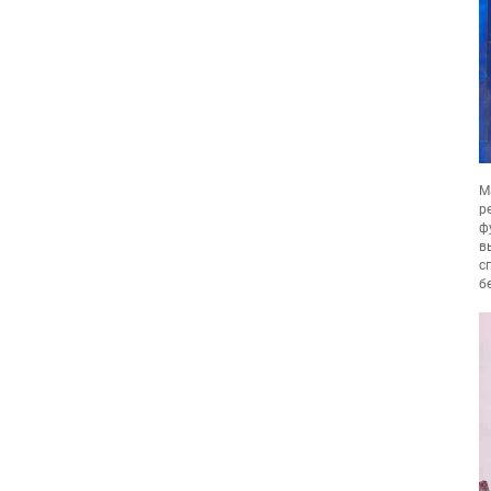
М
р
ф
в
с
б