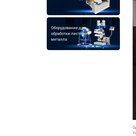
Оборудование для
обработки листового
металла
О
т