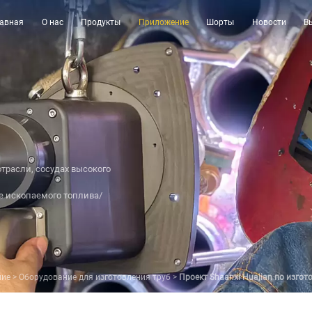
лавная
О нас
Продукты
Приложение
Шорты
Новости
В
трасли, сосудах высокого
е ископаемого топлива/
ние
>
Оборудование для изготовления труб
>
Проект Shaanxi Huajian по изго