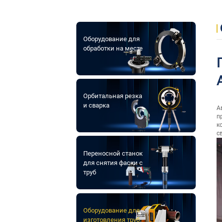
Оборудование для
обработки на месте
Орбитальная резка
и сварка
А
п
к
с
Переносной станок
для снятия фаски с
труб
Оборудование для
изготовления труб