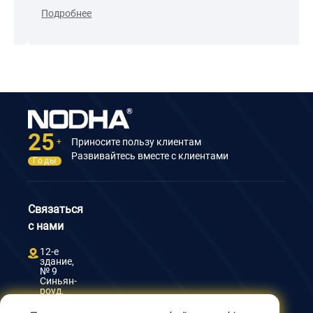
безопасную резку.
Подробнее
25
Приносите пользу клиентам
+
Развивайтесь вместе с клиентами
Годы
Связаться
с нами
12-е
здание,
№ 9
Синьян-
роуд,
Уси
214082,