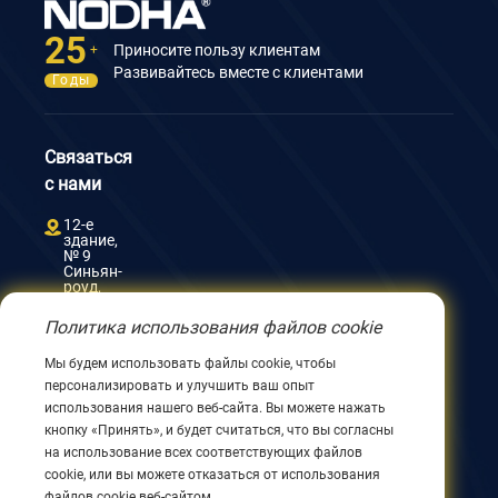
25
Приносите пользу клиентам
+
Развивайтесь вместе с клиентами
Годы
Связаться
с нами
12-е
здание,
№ 9
Синьян-
роуд,
Уси
214082,
Политика использования файлов cookie
Цзянсу,
Китай
Мы будем использовать файлы cookie, чтобы
0086
персонализировать и улучшить ваш опыт
510
8580
использования нашего веб-сайта. Вы можете нажать
8562
кнопку «Принять», и будет считаться, что вы согласны
0086
на использование всех соответствующих файлов
152
cookie, или вы можете отказаться от использования
5144
1199
файлов cookie веб-сайтом.