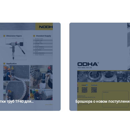
тки труб TF40 для
Брошюра о новом поступлении
фланцев