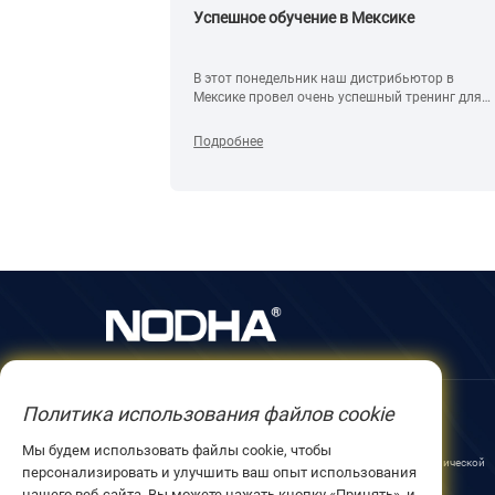
ный станок
Успешное обучение в Мексике
ля труб.
б и снятия
В этот понедельник наш дистрибьютор в
я в мастерской
Мексике провел очень успешный тренинг для
. С помощью
клиентов. Больше фотографий опубликую
эффективность
ниже. Иногда клиенты сравнивают только цену
Подробнее
нам не важно качество и сервис.
Политика использования файлов cookie
О нас
Продукты
Мы будем использовать файлы cookie, чтобы
О НОДХА
Оборудование для механической
персонализировать и улучшить ваш опыт использования
обработки на месте
Партнер компании
нашего веб-сайта. Вы можете нажать кнопку «Принять», и