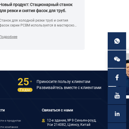
Новый продукт: Стационарный станок
Успешное обу
для резки и снятия фасок для труб.
Станок для холодной резки труб и снятия
В этот понедел
фасок серии PCBM используется в мастерской
Мексике провел
или на строительной площадке. С помощью
клиентов. Бол
конвейерного стола повысьте эффективность
ниже. Иногда к
Подробнее
Подробнее
работы.
нам не важно ка
25
Приносите пользу клиентам
+
Развивайтесь вместе с клиентами
Годы
сти
Связаться с нами
12-е здание, № 9 Синьян-роуд,
ти о продуктах
Уси 214082, Цзянсу, Китай
сти компании