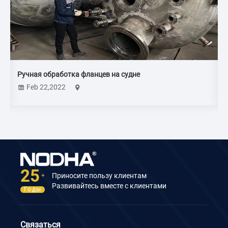
Применение портативных круговых фрезерн
производственном процессе кранов для порт
Mar 24,2024
моста
25
Приносите пользу клиентам
+
Развивайтесь вместе с клиентами
Годы
Связаться