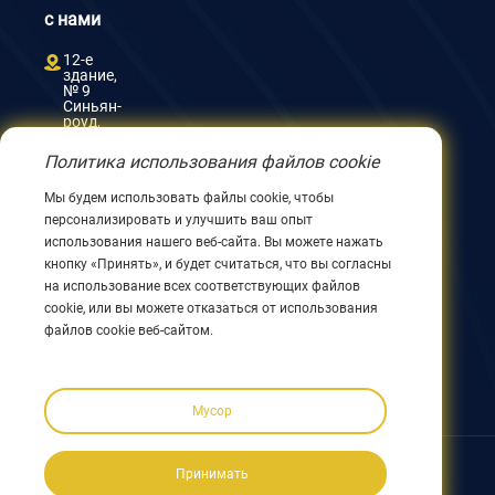
с нами
12-е
здание,
№ 9
Синьян-
роуд,
Уси
214082,
Политика использования файлов cookie
Цзянсу,
Китай
Мы будем использовать файлы cookie, чтобы
0086
персонализировать и улучшить ваш опыт
510
8580
использования нашего веб-сайта. Вы можете нажать
8562
кнопку «Принять», и будет считаться, что вы согласны
0086
на использование всех соответствующих файлов
152
cookie, или вы можете отказаться от использования
5144
1199
файлов cookie веб-сайтом.
info@nodha.com
sales@nodha.com
Мусор
Подписывайтесь на нас:
Принимать