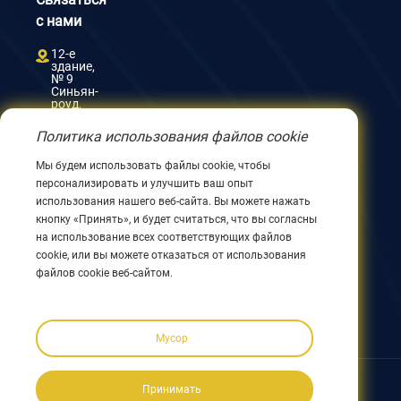
с нами
12-е
здание,
№ 9
Синьян-
роуд,
Уси
214082,
Политика использования файлов cookie
Цзянсу,
Китай
Мы будем использовать файлы cookie, чтобы
0086
персонализировать и улучшить ваш опыт
510
8580
использования нашего веб-сайта. Вы можете нажать
8562
кнопку «Принять», и будет считаться, что вы согласны
0086
на использование всех соответствующих файлов
152
cookie, или вы можете отказаться от использования
5144
1199
файлов cookie веб-сайтом.
info@nodha.com
sales@nodha.com
Мусор
Подписывайтесь на нас:
Принимать