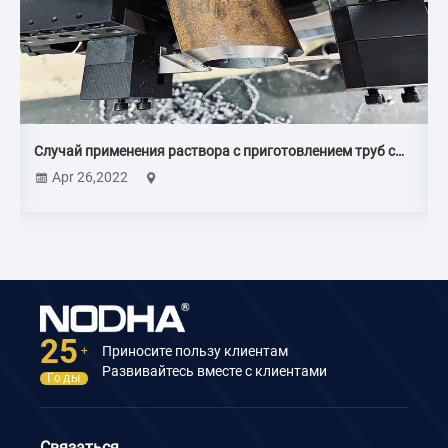
е
Случай применения раствора с приготовлением труб с
холодной обработкой
Apr 26,2022
25
Приносите пользу клиентам
+
Развивайтесь вместе с клиентами
Годы
Связаться