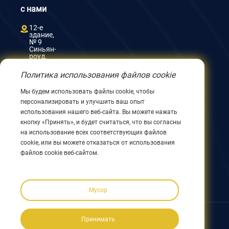
с нами
12-е
здание,
№ 9
Синьян-
роуд,
Уси
214082,
Политика использования файлов cookie
Цзянсу,
Китай
Мы будем использовать файлы cookie, чтобы
0086
персонализировать и улучшить ваш опыт
510
8580
использования нашего веб-сайта. Вы можете нажать
8562
кнопку «Принять», и будет считаться, что вы согласны
0086
на использование всех соответствующих файлов
152
cookie, или вы можете отказаться от использования
5144
1199
файлов cookie веб-сайтом.
info@nodha.com
sales@nodha.com
Мусор
Подписывайтесь на нас:
Принимать