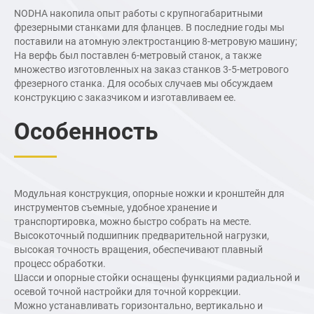
конструкцию мы
NODHA накопила опыт работы с крупногабаритными
спроектируем, какой
фрезерными станками для фланцев. В последние годы мы
режим привода и
поставили на атомную электростанцию ​​8-метровую машину;
какой режим
На верфь был поставлен 6-метровый станок, а также
установки.
множество изготовленных на заказ станков 3-5-метрового
фрезерного станка. Для особых случаев мы обсуждаем
конструкцию с заказчиком и изготавливаем ее.
Особенность
Модульная конструкция, опорные ножки и кронштейн для
инструментов съемные, удобное хранение и
транспортировка, можно быстро собрать на месте.
Высокоточный подшипник предварительной нагрузки,
высокая точность вращения, обеспечивают плавный
процесс обработки.
Шасси и опорные стойки оснащены функциями радиальной и
осевой точной настройки для точной коррекции.
Можно устанавливать горизонтально, вертикально и