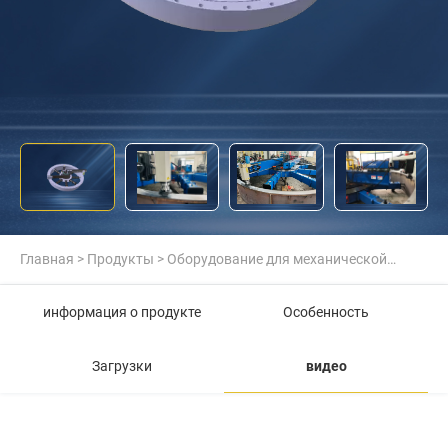
Главная
>
Продукты
>
Оборудование для механической
обработки на месте
>
Фрезерный станок для круглых
информация о продукте
Особенность
фланцев на месте
Загрузки
видео