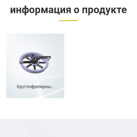
информация о продукте
Размер
круглофрезерного
станка превышает два
метра, мы определяем
его как нестандартный
Круглофрезерный
станок, обсуждаем с
станок
пользователем
условия работы и
требования, а также
порядок
проектирования для
завершения его
изготовления,
включая то, какую