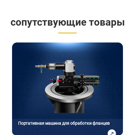
сопутствующие товары
ортативная машина для обработки фланцев
Линейно-р