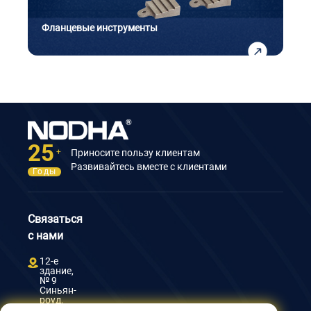
Фланцевые инструменты
25
Приносите пользу клиентам
+
Развивайтесь вместе с клиентами
Годы
Связаться
с нами
12-е
здание,
№ 9
Синьян-
роуд,
Уси