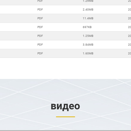
PDF
1.29MB
2
PDF
2.40MB
2
PDF
11.4MB
2
PDF
697KB
2
PDF
1.25MB
2
PDF
3.84MB
2
PDF
1.60MB
2
видео