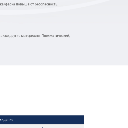
езка/фаска повышают безопасность.
также другие материалы. Пневматический,
видание