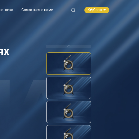
Язык
ыставка
Связаться с нами
ях