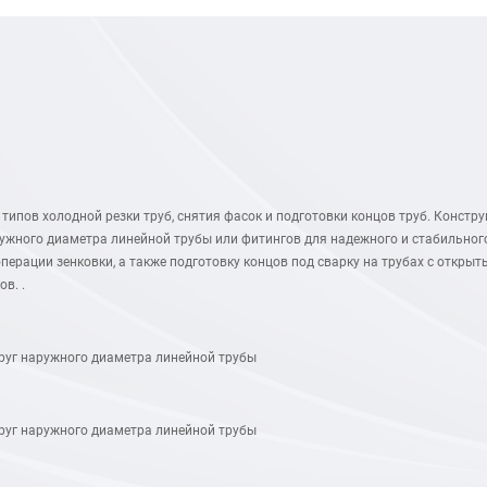
типов холодной резки труб, снятия фасок и подготовки концов труб. Конст
ружного диаметра линейной трубы или фитингов для надежного и стабильно
перации зенковки, а также подготовку концов под сварку на трубах с откры
в. .
руг наружного диаметра линейной трубы
руг наружного диаметра линейной трубы