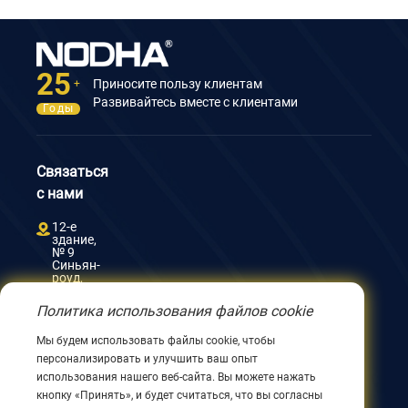
25
Приносите пользу клиентам
+
Развивайтесь вместе с клиентами
Годы
Связаться
с нами
12-е
здание,
№ 9
Синьян-
роуд,
Уси
214082,
Политика использования файлов cookie
Цзянсу,
Китай
Мы будем использовать файлы cookie, чтобы
0086
персонализировать и улучшить ваш опыт
510
8580
использования нашего веб-сайта. Вы можете нажать
8562
кнопку «Принять», и будет считаться, что вы согласны