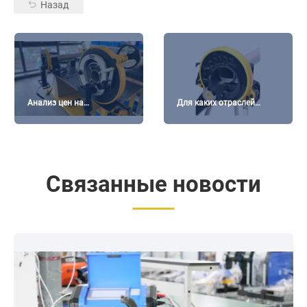
Назад
Анализ цен на
Для каких отраслей
орбитальные
промышленности
труборезные станки:
подходят орбитальные
какие ключевые факторы
труборезные станки?
влияют на цену?
Связанные новости